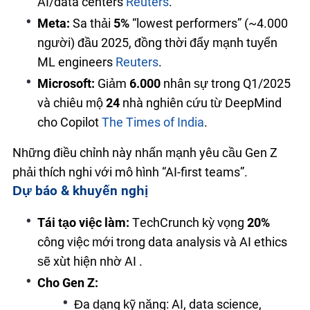
AI/data centers
Reuters
.
Meta:
Sa thải
5%
“lowest performers” (~4.000
người) đầu 2025, đồng thời đẩy mạnh tuyển
ML engineers
Reuters
.
Microsoft:
Giảm
6.000
nhân sự trong Q1/2025
và chiêu mộ
24
nhà nghiên cứu từ DeepMind
cho Copilot
The Times of India
.
Những điều chỉnh này nhấn mạnh yêu cầu Gen Z
phải thích nghi với mô hình “AI-first teams”.
Dự báo & khuyến nghị
Tái tạo việc làm:
TechCrunch kỳ vọng
20%
công việc mới trong data analysis và AI ethics
sẽ xuất hiện nhờ AI .
Cho Gen Z:
Đa dạng kỹ năng: AI, data science,