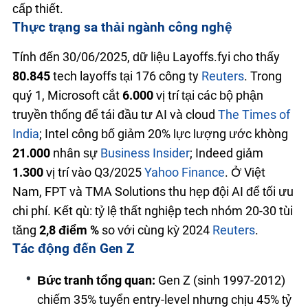
cấp thiết.
Thực trạng sa thải ngành công nghệ
Tính đến 30/06/2025, dữ liệu Layoffs.fyi cho thấy
80.845
tech layoffs tại 176 công ty
Reuters
. Trong
quý 1, Microsoft cắt
6.000
vị trí tại các bộ phận
truyền thống để tái đầu tư AI và cloud
The Times of
India
; Intel công bố giảm 20% lực lượng ước khoảng
21.000
nhân sự
Business Insider
; Indeed giảm
1.300
vị trí vào Q3/2025
Yahoo Finance
. Ở Việt
Nam, FPT và TMA Solutions thu hẹp đội AI để tối ưu
chi phí. Kết quả: tỷ lệ thất nghiệp tech nhóm 20-30 tuổi
tăng
2,8 điểm %
so với cùng kỳ 2024
Reuters
.
Tác động đến Gen Z
Bức tranh tổng quan:
Gen Z (sinh 1997-2012)
chiếm 35% tuyển entry-level nhưng chịu 45% tỷ