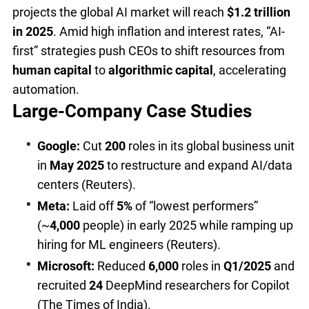
projects the global AI market will reach
$1.2 trillion
in 2025
. Amid high inflation and interest rates, “AI-
first” strategies push CEOs to shift resources from
human capital
to
algorithmic capital
, accelerating
automation.
Large-Company Case Studies
Google:
Cut
200
roles in its global business unit
in
May 2025
to restructure and expand AI/data
centers (Reuters).
Meta:
Laid off
5%
of “lowest performers”
(~
4,000
people) in early 2025 while ramping up
hiring for ML engineers (Reuters).
Microsoft:
Reduced
6,000
roles in
Q1/2025
and
recruited
24
DeepMind researchers for Copilot
(The Times of India).