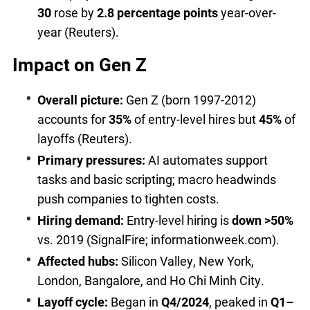
30
rose by
2.8 percentage points
year-over-
year (Reuters).
Impact on Gen Z
Overall picture:
Gen Z (born 1997-2012)
accounts for
35%
of entry-level hires but
45%
of
layoffs (Reuters).
Primary pressures:
AI automates support
tasks and basic scripting; macro headwinds
push companies to tighten costs.
Hiring demand:
Entry-level hiring is
down >50%
vs. 2019 (SignalFire; informationweek.com).
Affected hubs:
Silicon Valley, New York,
London, Bangalore, and Ho Chi Minh City.
Layoff cycle:
Began in
Q4/2024
, peaked in
Q1–