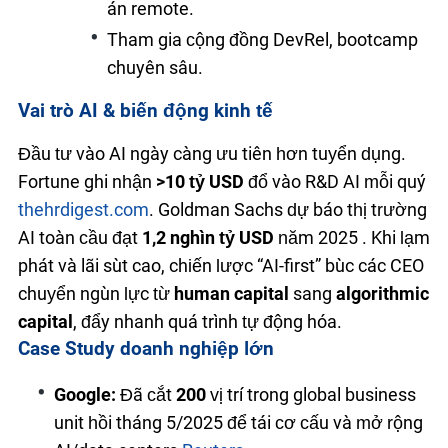
án remote.
Tham gia cộng đồng DevRel, bootcamp
chuyên sâu.
Vai trò AI & biến động kinh tế
Đầu tư vào AI ngày càng ưu tiên hơn tuyển dụng.
Fortune ghi nhận
>10 tỷ USD
đổ vào R&D AI mỗi quý
thehrdigest.com
. Goldman Sachs dự báo thị trường
AI toàn cầu đạt
1,2 nghìn tỷ USD
năm 2025 . Khi lạm
phát và lãi suất cao, chiến lược “AI-first” buộc các CEO
chuyển nguồn lực từ
human capital
sang
algorithmic
capital
, đẩy nhanh quá trình tự động hóa.
Case Study doanh nghiệp lớn
Google:
Đã cắt
200
vị trí trong global business
unit hồi tháng 5/2025 để tái cơ cấu và mở rộng