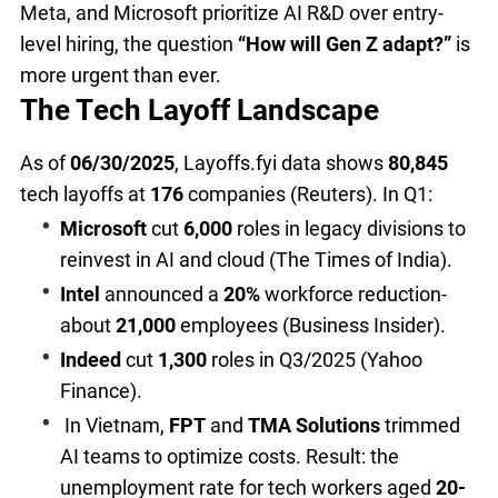
Meta, and Microsoft prioritize AI R&D over entry-
level hiring, the question
“How will Gen Z adapt?”
is
more urgent than ever.
The Tech Layoff Landscape
As of
06/30/2025
, Layoffs.fyi data shows
80,845
tech layoffs at
176
companies (Reuters). In Q1:
Microsoft
cut
6,000
roles in legacy divisions to
reinvest in AI and cloud (The Times of India).
Intel
announced a
20%
workforce reduction-
about
21,000
employees (Business Insider).
Indeed
cut
1,300
roles in Q3/2025 (Yahoo
Finance).
In Vietnam,
FPT
and
TMA Solutions
trimmed
AI teams to optimize costs. Result: the
unemployment rate for tech workers aged
20-