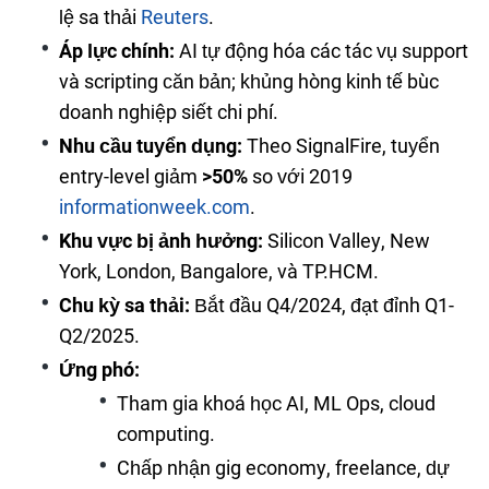
lệ sa thải
Reuters
.
Áp lực chính:
AI tự động hóa các tác vụ support
và scripting căn bản; khủng hoảng kinh tế buộc
doanh nghiệp siết chi phí.
Nhu cầu tuyển dụng:
Theo SignalFire, tuyển
entry-level giảm
>50%
so với 2019
informationweek.com
.
Khu vực bị ảnh hưởng:
Silicon Valley, New
York, London, Bangalore, và TP.HCM.
Chu kỳ sa thải:
Bắt đầu Q4/2024, đạt đỉnh Q1-
Q2/2025.
Ứng phó:
Tham gia khoá học AI, ML Ops, cloud
computing.
Chấp nhận gig economy, freelance, dự