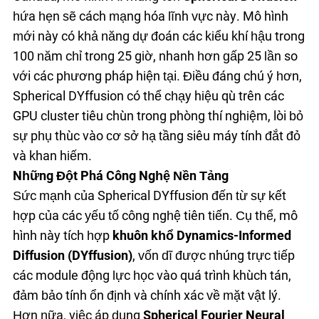
hứa hẹn sẽ cách mạng hóa lĩnh vực này. Mô hình
mới này có khả năng dự đoán các kiểu khí hậu trong
100 năm chỉ trong 25 giờ, nhanh hơn gấp 25 lần so
với các phương pháp hiện tại. Điều đáng chú ý hơn,
Spherical DYffusion có thể chạy hiệu quả trên các
GPU cluster tiêu chuẩn trong phòng thí nghiệm, loại bỏ
sự phụ thuộc vào cơ sở hạ tầng siêu máy tính đắt đỏ
và khan hiếm.
Những Đột Phá Công Nghệ Nền Tảng
Sức mạnh của Spherical DYffusion đến từ sự kết
hợp của các yếu tố công nghệ tiên tiến. Cụ thể, mô
hình này tích hợp
khuôn khổ Dynamics-Informed
Diffusion (DYffusion)
, vốn dĩ được nhúng trực tiếp
các module động lực học vào quá trình khuếch tán,
đảm bảo tính ổn định và chính xác về mặt vật lý.
Hơn nữa, việc áp dụng
Spherical Fourier Neural